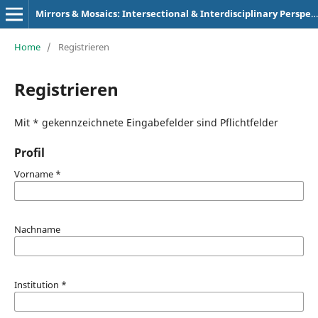
Mirrors & Mosaics: Intersectional & Interdisciplinary Perspectives
Home
/
Registrieren
Registrieren
Mit * gekennzeichnete Eingabefelder sind Pflichtfelder
Profil
Vorname
*
Nachname
Institution
*